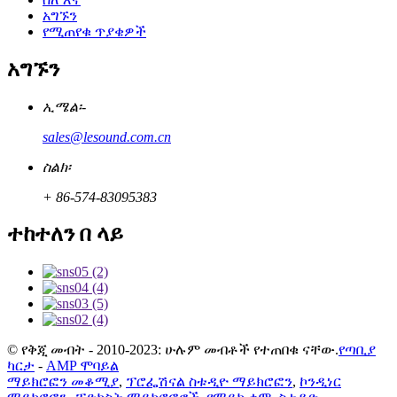
አግኙን
የሚጠየቁ ጥያቄዎች
አግኙን
ኢሜል፡-
sales@lesound.com.cn
ስልክ፡
+ 86-574-83095383
ተከተለን በ ላይ
© የቅጂ መብት - 2010-2023: ሁሉም መብቶች የተጠበቁ ናቸው.
የጣቢያ
ካርታ
-
AMP ሞባይል
ማይክሮፎን መቆሚያ
,
ፕሮፌሽናል ስቱዲዮ ማይክሮፎን
,
ኮንዲነር