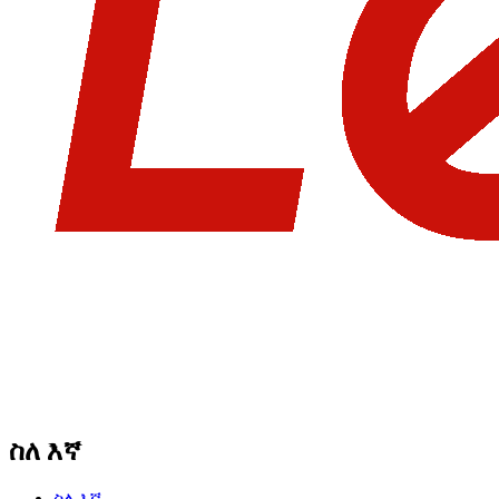
ስለ እኛ
ስለ እኛ