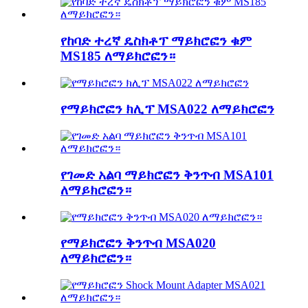
የከባድ ተረኛ ዴስክቶፕ ማይክሮፎን ቁም
MS185 ለማይክሮፎን።
የማይክሮፎን ክሊፕ MSA022 ለማይክሮፎን
የገመድ አልባ ማይክሮፎን ቅንጥብ MSA101
ለማይክሮፎን።
የማይክሮፎን ቅንጥብ MSA020
ለማይክሮፎን።