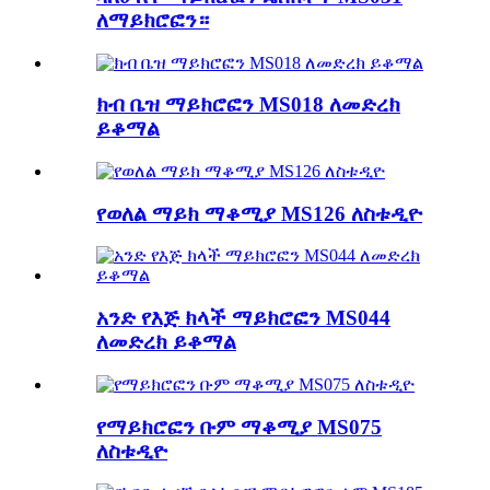
ለማይክሮፎን።
ክብ ቤዝ ማይክሮፎን MS018 ለመድረክ
ይቆማል
የወለል ማይክ ማቆሚያ MS126 ለስቱዲዮ
አንድ የእጅ ክላች ማይክሮፎን MS044
ለመድረክ ይቆማል
የማይክሮፎን ቡም ማቆሚያ MS075
ለስቱዲዮ