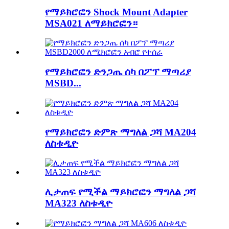
የማይክሮፎን Shock Mount Adapter
MSA021 ለማይክሮፎን።
የማይክሮፎን ድንጋጤ ሰካ በፖፕ ማጣሪያ
MSBD...
የማይክሮፎን ድምጽ ማግለል ጋሻ MA204
ለስቱዲዮ
ሊታጠፍ የሚችል ማይክሮፎን ማግለል ጋሻ
MA323 ለስቱዲዮ