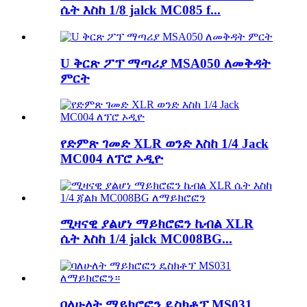
ሴት እስከ 1/8 jalck MC085 f...
U ቅርጽ ፖፕ ማጣሪያ MSA050 ለመቅዳት
ምርት
የድምጽ ገመድ XLR ወንድ እስከ 1/4 Jack
MC004 ለፕሮ ኦዲዮ
ሚዛናዊ ያልሆነ ማይክሮፎን ኬብል XLR
ሴት እስከ 1/4 jalck MC008BG...
ባለሁለት ማይክሮፎን ዴስክቶፕ MS031