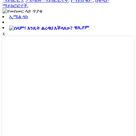
ማይክሮፎን
,
ፖድካስት ማይክሮፎኖች
,
የማይክ ቁም
,
ስቱዲዮ
ማይክሮፎኖች
,
ኢሜል ላክ
ዊሊያም
x