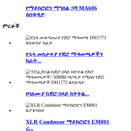
የማይክሮፎን ማግለል ጋሻ MA606
ለስቱዲዮ
ምርቶች
የኋላ መከታተያ የጆሮ ማዳመጫዎችን
ክፈት...
የባለሙያ ከጆሮ በላይ ክትትል...
XLR Condenser ማይክሮፎን EM001
ረ...