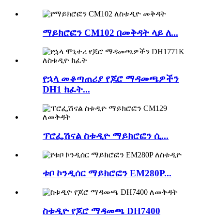
ማይክሮፎን CM102 በመቅዳት ላይ ለ...
የኋላ መቆጣጠሪያ የጆሮ ማዳመጫዎችን
DH1 ክፈት...
ፕሮፌሽናል ስቱዲዮ ማይክሮፎን ሲ...
ቱቦ ኮንዲሰር ማይክሮፎን EM280P...
ስቱዲዮ የጆሮ ማዳመጫ DH7400