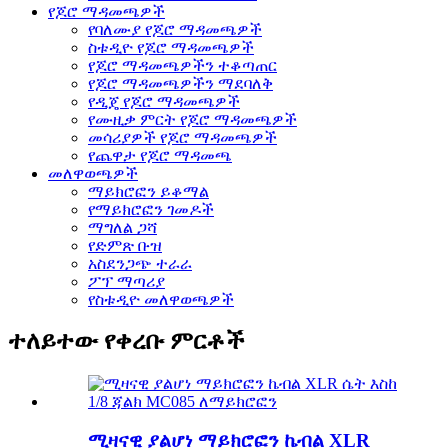
የጆሮ ማዳመጫዎች
የባለሙያ የጆሮ ማዳመጫዎች
ስቱዲዮ የጆሮ ማዳመጫዎች
የጆሮ ማዳመጫዎችን ተቆጣጠር
የጆሮ ማዳመጫዎችን ማደባለቅ
የዲጄ የጆሮ ማዳመጫዎች
የሙዚቃ ምርት የጆሮ ማዳመጫዎች
መሳሪያዎች የጆሮ ማዳመጫዎች
የጨዋታ የጆሮ ማዳመጫ
መለዋወጫዎች
ማይክሮፎን ይቆማል
የማይክሮፎን ገመዶች
ማግለል ጋሻ
የድምጽ ቡዝ
አስደንጋጭ ተራራ
ፖፕ ማጣሪያ
የስቱዲዮ መለዋወጫዎች
ተለይተው የቀረቡ ምርቶች
ሚዛናዊ ያልሆነ ማይክሮፎን ኬብል XLR