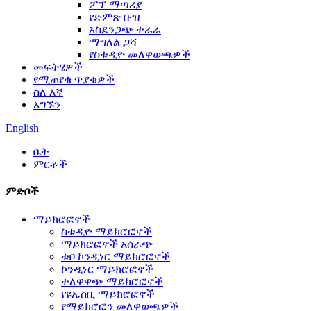
ፖፕ ማጣሪያ
የድምጽ ቡዝ
አስደንጋጭ ተራራ
ማግለል ጋሻ
የስቱዲዮ መለዋወጫዎች
መፍትሄዎች
የሚጠየቁ ጥያቄዎች
ስለ እኛ
አግኙን
English
ቤት
ምርቶች
ምድቦች
ማይክሮፎኖች
ስቱዲዮ ማይክሮፎኖች
ማይክሮፎኖች አሰራጭ
ቱቦ ኮንዲነር ማይክሮፎኖች
ኮንዲነር ማይክሮፎኖች
ተለዋዋጭ ማይክሮፎኖች
የዩኤስቢ ማይክሮፎኖች
የማይክሮፎን መለዋወጫዎች