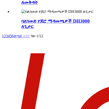
ለመቅዳት
ባለገመድ የጆሮ ማዳመጫዎች DH3000
ለጊታር
1
2
3
4
5
6
ቀጣይ >
>>
ገጽ 1/12