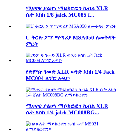
ሚዛናዊ ያልሆነ ማይክሮፎን ኬብል XLR
ሴት እስከ 1/8 jalck MC085 f...
U ቅርጽ ፖፕ ማጣሪያ MSA050 ለመቅዳት
ምርት
የድምጽ ገመድ XLR ወንድ እስከ 1/4 Jack
MC004 ለፕሮ ኦዲዮ
ሚዛናዊ ያልሆነ ማይክሮፎን ኬብል XLR
ሴት እስከ 1/4 jalck MC008BG...