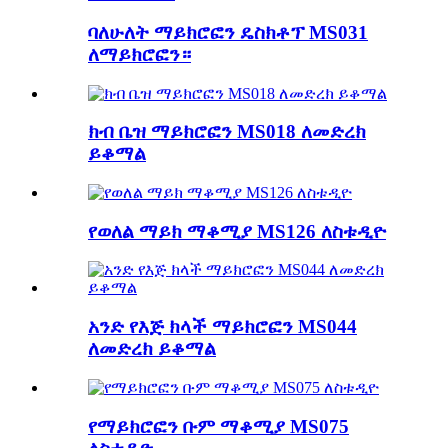
ባለሁለት ማይክሮፎን ዴስክቶፕ MS031
ለማይክሮፎን።
ክብ ቤዝ ማይክሮፎን MS018 ለመድረክ
ይቆማል
የወለል ማይክ ማቆሚያ MS126 ለስቱዲዮ
አንድ የእጅ ክላች ማይክሮፎን MS044
ለመድረክ ይቆማል
የማይክሮፎን ቡም ማቆሚያ MS075