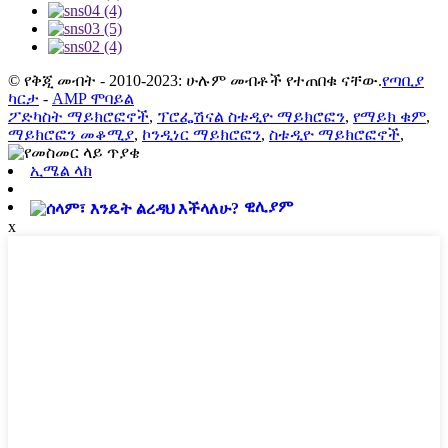
© የቅጂ መብት - 2010-2023: ሁሉም መብቶች የተጠበቁ ናቸው.
የጣቢያ
ካርታ
-
AMP ሞባይል
ፖድካስት ማይክሮፎኖች
,
ፕሮፌሽናል ስቱዲዮ ማይክሮፎን
,
የማይክ ቁም
,
ማይክሮፎን መቆሚያ
,
ኮንዲነር ማይክሮፎን
,
ስቱዲዮ ማይክሮፎኖች
,
ኢሜል ላክ
ዊሊያም
x