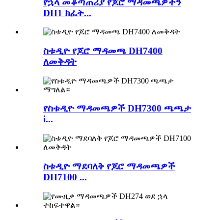
የኋላ መቆጣጠሪያ የጆሮ ማዳመጫዎችን
DH1 ክፈት...
ስቱዲዮ የጆሮ ማዳመጫ DH7400
ለመቅዳት
የስቱዲዮ ማዳመጫዎች DH7300 ጫጫታ
i...
ስቱዲዮ ማደባለቅ የጆሮ ማዳመጫዎች
DH7100 ...