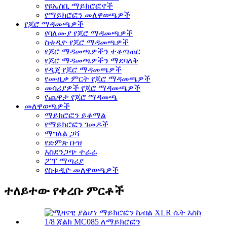
የዩኤስቢ ማይክሮፎኖች
የማይክሮፎን መለዋወጫዎች
የጆሮ ማዳመጫዎች
የባለሙያ የጆሮ ማዳመጫዎች
ስቱዲዮ የጆሮ ማዳመጫዎች
የጆሮ ማዳመጫዎችን ተቆጣጠር
የጆሮ ማዳመጫዎችን ማደባለቅ
የዲጄ የጆሮ ማዳመጫዎች
የሙዚቃ ምርት የጆሮ ማዳመጫዎች
መሳሪያዎች የጆሮ ማዳመጫዎች
የጨዋታ የጆሮ ማዳመጫ
መለዋወጫዎች
ማይክሮፎን ይቆማል
የማይክሮፎን ገመዶች
ማግለል ጋሻ
የድምጽ ቡዝ
አስደንጋጭ ተራራ
ፖፕ ማጣሪያ
የስቱዲዮ መለዋወጫዎች
ተለይተው የቀረቡ ምርቶች