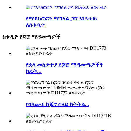
የማይክሮፎን ማግለል ጋሻ MA606
ለስቱዲዮ
ስቱዲዮ የጆሮ ማዳመጫዎች
የኋላ መከታተያ የጆሮ ማዳመጫዎችን
ክፈት...
የባለሙያ ከጆሮ በላይ ክትትል...