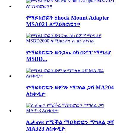
የማይክሮፎን Shock Mount Adapter
MSA021 ለማይክሮፎን።
የማይክሮፎን ድንጋጤ ሰካ በፖፕ ማጣሪያ
MSBD...
የማይክሮፎን ድምጽ ማግለል ጋሻ MA204
ለስቱዲዮ
ሊታጠፍ የሚችል ማይክሮፎን ማግለል ጋሻ
MA323 ለስቱዲዮ