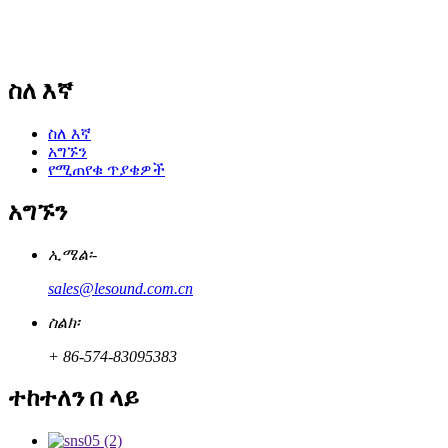
ስለ እኛ
ስለ እኛ
አግኙን
የሚጠየቁ ጥያቄዎች
አግኙን
ኢሜል፡-
sales@lesound.com.cn
ስልክ፡
+ 86-574-83095383
ተከተለን በ ላይ