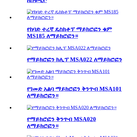
ለስቱዲዮ
የከባድ ተረኛ ዴስክቶፕ ማይክሮፎን ቁም
MS185 ለማይክሮፎን።
የማይክሮፎን ክሊፕ MSA022 ለማይክሮፎን
የገመድ አልባ ማይክሮፎን ቅንጥብ MSA101
ለማይክሮፎን።
የማይክሮፎን ቅንጥብ MSA020
ለማይክሮፎን።