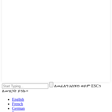
ለመፈለግ አስገባን ወይም ESCን
ለመዝጋት ይንኩ።
English
French
German