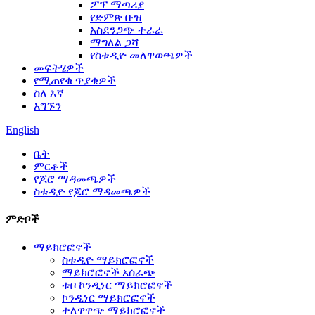
ፖፕ ማጣሪያ
የድምጽ ቡዝ
አስደንጋጭ ተራራ
ማግለል ጋሻ
የስቱዲዮ መለዋወጫዎች
መፍትሄዎች
የሚጠየቁ ጥያቄዎች
ስለ እኛ
አግኙን
English
ቤት
ምርቶች
የጆሮ ማዳመጫዎች
ስቱዲዮ የጆሮ ማዳመጫዎች
ምድቦች
ማይክሮፎኖች
ስቱዲዮ ማይክሮፎኖች
ማይክሮፎኖች አሰራጭ
ቱቦ ኮንዲነር ማይክሮፎኖች
ኮንዲነር ማይክሮፎኖች
ተለዋዋጭ ማይክሮፎኖች