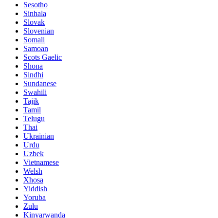
Sesotho
Sinhala
Slovak
Slovenian
Somali
Samoan
Scots Gaelic
Shona
Sindhi
Sundanese
Swahili
Tajik
Tamil
Telugu
Thai
Ukrainian
Urdu
Uzbek
Vietnamese
Welsh
Xhosa
Yiddish
Yoruba
Zulu
Kinyarwanda