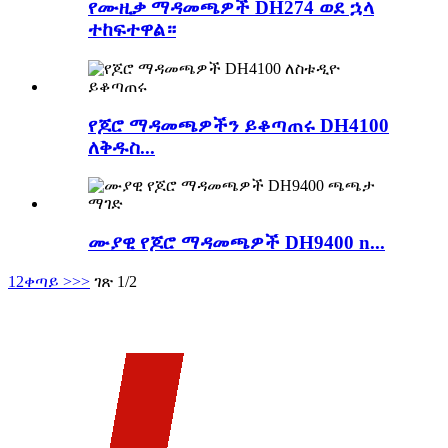
የሙዚቃ ማዳመጫዎች DH274 ወደ ኋላ
ተከፍተዋል።
የጆሮ ማዳመጫዎችን ይቆጣጠሩ DH4100
ለቅዱስ...
ሙያዊ የጆሮ ማዳመጫዎች DH9400 n...
1
2
ቀጣይ >
>>
ገጽ 1/2