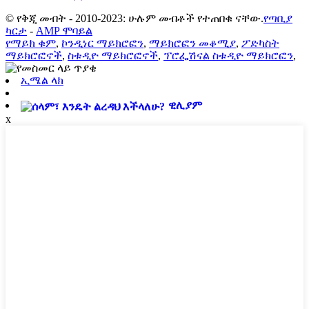
© የቅጂ መብት - 2010-2023: ሁሉም መብቶች የተጠበቁ ናቸው.
የጣቢያ
ካርታ
-
AMP ሞባይል
የማይክ ቁም
,
ኮንዲነር ማይክሮፎን
,
ማይክሮፎን መቆሚያ
,
ፖድካስት
ማይክሮፎኖች
,
ስቱዲዮ ማይክሮፎኖች
,
ፕሮፌሽናል ስቱዲዮ ማይክሮፎን
,
ኢሜል ላክ
ዊሊያም
x