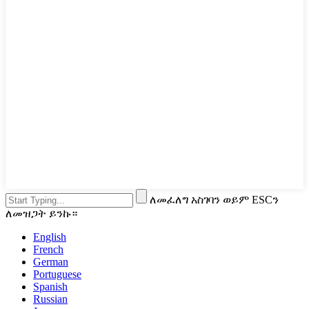
ለመፈለግ አስገባን ወይም ESCን
ለመዝጋት ይንኩ።
English
French
German
Portuguese
Spanish
Russian