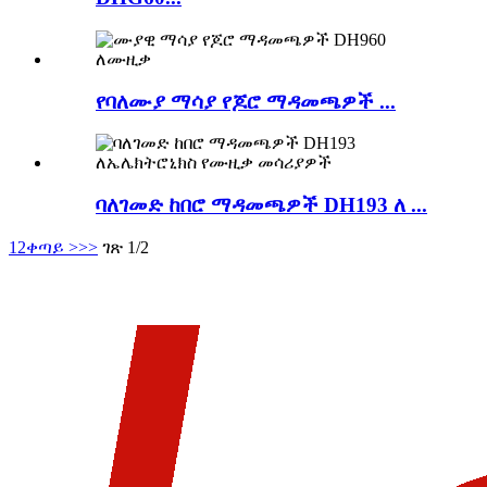
የባለሙያ ማሳያ የጆሮ ማዳመጫዎች ...
ባለገመድ ከበሮ ማዳመጫዎች DH193 ለ ...
1
2
ቀጣይ >
>>
ገጽ 1/2