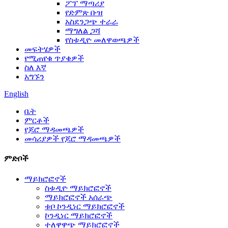
ፖፕ ማጣሪያ
የድምጽ ቡዝ
አስደንጋጭ ተራራ
ማግለል ጋሻ
የስቱዲዮ መለዋወጫዎች
መፍትሄዎች
የሚጠየቁ ጥያቄዎች
ስለ እኛ
አግኙን
English
ቤት
ምርቶች
የጆሮ ማዳመጫዎች
መሳሪያዎች የጆሮ ማዳመጫዎች
ምድቦች
ማይክሮፎኖች
ስቱዲዮ ማይክሮፎኖች
ማይክሮፎኖች አሰራጭ
ቱቦ ኮንዲነር ማይክሮፎኖች
ኮንዲነር ማይክሮፎኖች
ተለዋዋጭ ማይክሮፎኖች