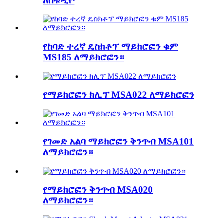
ለስቱዲዮ
የከባድ ተረኛ ዴስክቶፕ ማይክሮፎን ቁም
MS185 ለማይክሮፎን።
የማይክሮፎን ክሊፕ MSA022 ለማይክሮፎን
የገመድ አልባ ማይክሮፎን ቅንጥብ MSA101
ለማይክሮፎን።
የማይክሮፎን ቅንጥብ MSA020
ለማይክሮፎን።