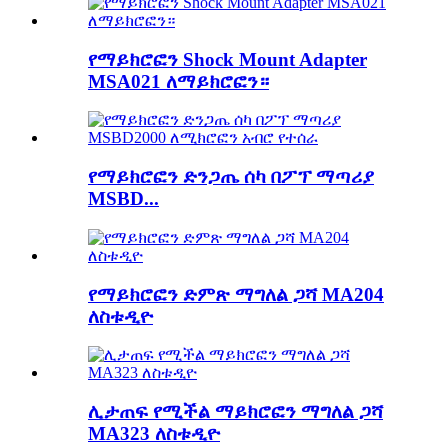
የማይክሮፎን Shock Mount Adapter
MSA021 ለማይክሮፎን።
የማይክሮፎን ድንጋጤ ሰካ በፖፕ ማጣሪያ
MSBD...
የማይክሮፎን ድምጽ ማግለል ጋሻ MA204
ለስቱዲዮ
ሊታጠፍ የሚችል ማይክሮፎን ማግለል ጋሻ
MA323 ለስቱዲዮ