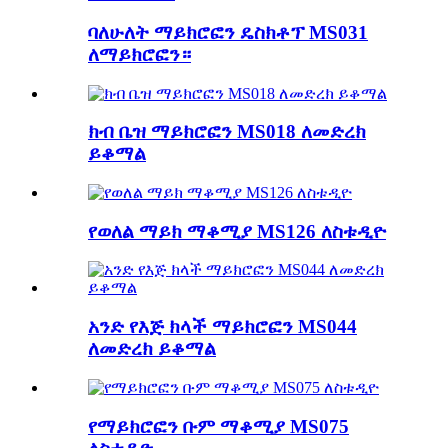
ባለሁለት ማይክሮፎን ዴስክቶፕ MS031
ለማይክሮፎን።
ክብ ቤዝ ማይክሮፎን MS018 ለመድረክ
ይቆማል
የወለል ማይክ ማቆሚያ MS126 ለስቱዲዮ
አንድ የእጅ ክላች ማይክሮፎን MS044
ለመድረክ ይቆማል
የማይክሮፎን ቡም ማቆሚያ MS075