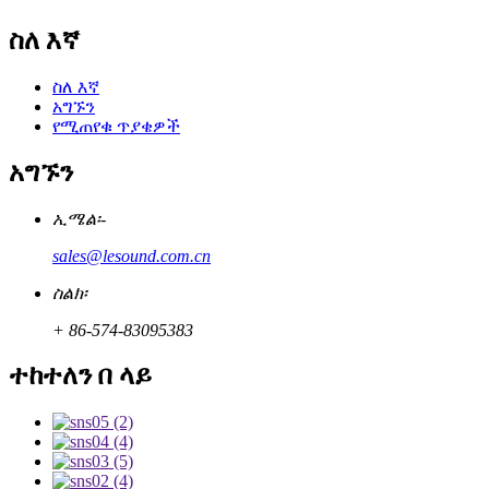
ስለ እኛ
ስለ እኛ
አግኙን
የሚጠየቁ ጥያቄዎች
አግኙን
ኢሜል፡-
sales@lesound.com.cn
ስልክ፡
+ 86-574-83095383
ተከተለን በ ላይ