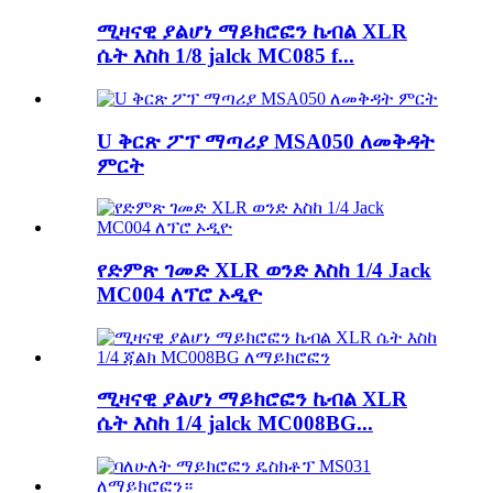
ሚዛናዊ ያልሆነ ማይክሮፎን ኬብል XLR
ሴት እስከ 1/8 jalck MC085 f...
U ቅርጽ ፖፕ ማጣሪያ MSA050 ለመቅዳት
ምርት
የድምጽ ገመድ XLR ወንድ እስከ 1/4 Jack
MC004 ለፕሮ ኦዲዮ
ሚዛናዊ ያልሆነ ማይክሮፎን ኬብል XLR
ሴት እስከ 1/4 jalck MC008BG...