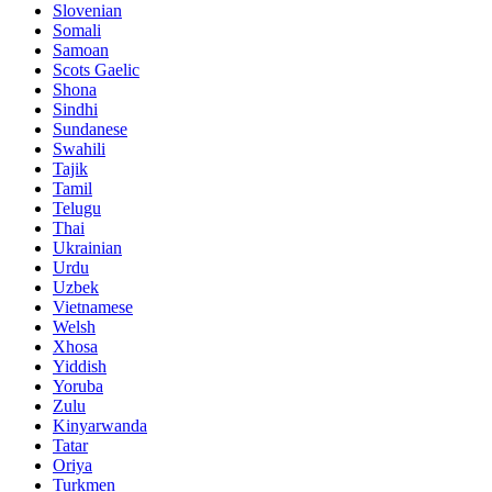
Slovenian
Somali
Samoan
Scots Gaelic
Shona
Sindhi
Sundanese
Swahili
Tajik
Tamil
Telugu
Thai
Ukrainian
Urdu
Uzbek
Vietnamese
Welsh
Xhosa
Yiddish
Yoruba
Zulu
Kinyarwanda
Tatar
Oriya
Turkmen