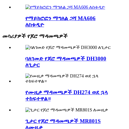
የማይክሮፎን ማግለል ጋሻ MA606
ለስቱዲዮ
መሳሪያዎች የጆሮ ማዳመጫዎች
ባለገመድ የጆሮ ማዳመጫዎች DH3000
ለጊታር
የሙዚቃ ማዳመጫዎች DH274 ወደ ኋላ
ተከፍተዋል።
ጊታር የጆሮ ማዳመጫዎች MR801S
ለሙዚቃ