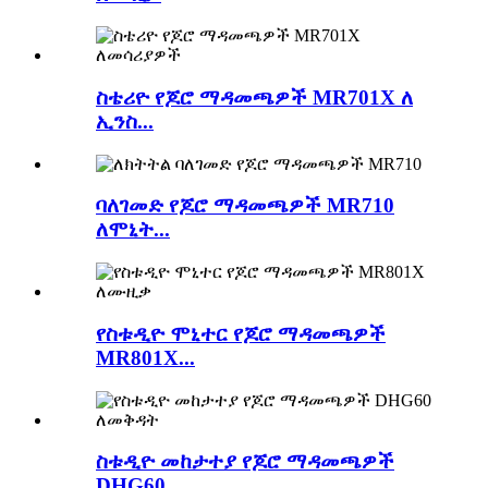
ስቴሪዮ የጆሮ ማዳመጫዎች MR701X ለ
ኢንስ...
ባለገመድ የጆሮ ማዳመጫዎች MR710
ለሞኒት...
የስቱዲዮ ሞኒተር የጆሮ ማዳመጫዎች
MR801X...
ስቱዲዮ መከታተያ የጆሮ ማዳመጫዎች
DHG60...