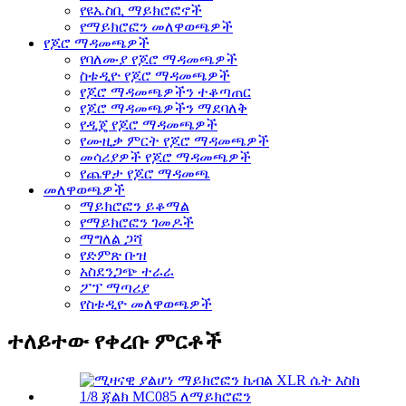
የዩኤስቢ ማይክሮፎኖች
የማይክሮፎን መለዋወጫዎች
የጆሮ ማዳመጫዎች
የባለሙያ የጆሮ ማዳመጫዎች
ስቱዲዮ የጆሮ ማዳመጫዎች
የጆሮ ማዳመጫዎችን ተቆጣጠር
የጆሮ ማዳመጫዎችን ማደባለቅ
የዲጄ የጆሮ ማዳመጫዎች
የሙዚቃ ምርት የጆሮ ማዳመጫዎች
መሳሪያዎች የጆሮ ማዳመጫዎች
የጨዋታ የጆሮ ማዳመጫ
መለዋወጫዎች
ማይክሮፎን ይቆማል
የማይክሮፎን ገመዶች
ማግለል ጋሻ
የድምጽ ቡዝ
አስደንጋጭ ተራራ
ፖፕ ማጣሪያ
የስቱዲዮ መለዋወጫዎች
ተለይተው የቀረቡ ምርቶች