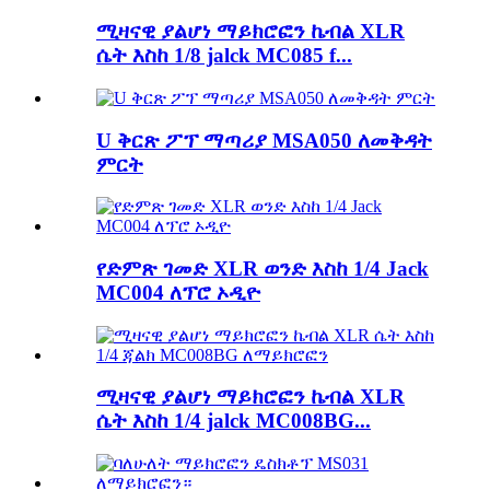
ሚዛናዊ ያልሆነ ማይክሮፎን ኬብል XLR
ሴት እስከ 1/8 jalck MC085 f...
U ቅርጽ ፖፕ ማጣሪያ MSA050 ለመቅዳት
ምርት
የድምጽ ገመድ XLR ወንድ እስከ 1/4 Jack
MC004 ለፕሮ ኦዲዮ
ሚዛናዊ ያልሆነ ማይክሮፎን ኬብል XLR
ሴት እስከ 1/4 jalck MC008BG...