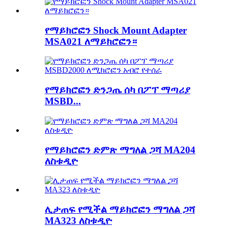
የማይክሮፎን Shock Mount Adapter
MSA021 ለማይክሮፎን።
የማይክሮፎን ድንጋጤ ሰካ በፖፕ ማጣሪያ
MSBD...
የማይክሮፎን ድምጽ ማግለል ጋሻ MA204
ለስቱዲዮ
ሊታጠፍ የሚችል ማይክሮፎን ማግለል ጋሻ
MA323 ለስቱዲዮ