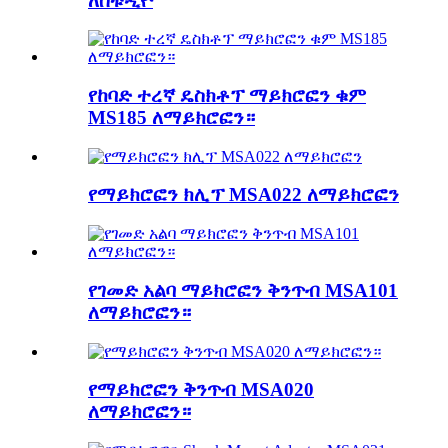
ለስቱዲዮ
የከባድ ተረኛ ዴስክቶፕ ማይክሮፎን ቁም
MS185 ለማይክሮፎን።
የማይክሮፎን ክሊፕ MSA022 ለማይክሮፎን
የገመድ አልባ ማይክሮፎን ቅንጥብ MSA101
ለማይክሮፎን።
የማይክሮፎን ቅንጥብ MSA020
ለማይክሮፎን።