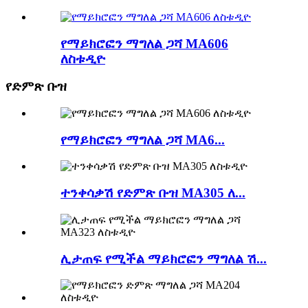
የማይክሮፎን ማግለል ጋሻ MA606
ለስቱዲዮ
የድምጽ ቡዝ
የማይክሮፎን ማግለል ጋሻ MA6...
ተንቀሳቃሽ የድምጽ ቡዝ MA305 ለ...
ሊታጠፍ የሚችል ማይክሮፎን ማግለል ሽ...