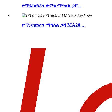
የማይክሮፎን ድምፅ ማግለል ጋሻ...
የማይክሮፎን ማግለል ጋሻ MA20...