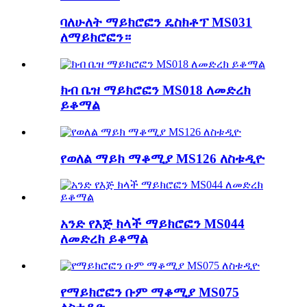
ባለሁለት ማይክሮፎን ዴስክቶፕ MS031
ለማይክሮፎን።
ክብ ቤዝ ማይክሮፎን MS018 ለመድረክ
ይቆማል
የወለል ማይክ ማቆሚያ MS126 ለስቱዲዮ
አንድ የእጅ ክላች ማይክሮፎን MS044
ለመድረክ ይቆማል
የማይክሮፎን ቡም ማቆሚያ MS075