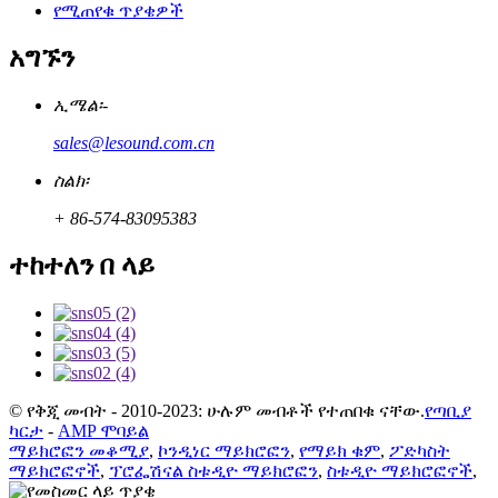
የሚጠየቁ ጥያቄዎች
አግኙን
ኢሜል፡-
sales@lesound.com.cn
ስልክ፡
+ 86-574-83095383
ተከተለን በ ላይ
© የቅጂ መብት - 2010-2023: ሁሉም መብቶች የተጠበቁ ናቸው.
የጣቢያ
ካርታ
-
AMP ሞባይል
ማይክሮፎን መቆሚያ
,
ኮንዲነር ማይክሮፎን
,
የማይክ ቁም
,
ፖድካስት
ማይክሮፎኖች
,
ፕሮፌሽናል ስቱዲዮ ማይክሮፎን
,
ስቱዲዮ ማይክሮፎኖች
,