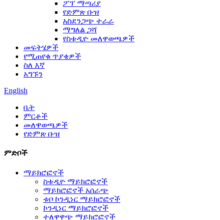
ፖፕ ማጣሪያ
የድምጽ ቡዝ
አስደንጋጭ ተራራ
ማግለል ጋሻ
የስቱዲዮ መለዋወጫዎች
መፍትሄዎች
የሚጠየቁ ጥያቄዎች
ስለ እኛ
አግኙን
English
ቤት
ምርቶች
መለዋወጫዎች
የድምጽ ቡዝ
ምድቦች
ማይክሮፎኖች
ስቱዲዮ ማይክሮፎኖች
ማይክሮፎኖች አሰራጭ
ቱቦ ኮንዲነር ማይክሮፎኖች
ኮንዲነር ማይክሮፎኖች
ተለዋዋጭ ማይክሮፎኖች