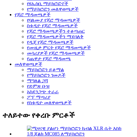
የዩኤስቢ ማይክሮፎኖች
የማይክሮፎን መለዋወጫዎች
የጆሮ ማዳመጫዎች
የባለሙያ የጆሮ ማዳመጫዎች
ስቱዲዮ የጆሮ ማዳመጫዎች
የጆሮ ማዳመጫዎችን ተቆጣጠር
የጆሮ ማዳመጫዎችን ማደባለቅ
የዲጄ የጆሮ ማዳመጫዎች
የሙዚቃ ምርት የጆሮ ማዳመጫዎች
መሳሪያዎች የጆሮ ማዳመጫዎች
የጨዋታ የጆሮ ማዳመጫ
መለዋወጫዎች
ማይክሮፎን ይቆማል
የማይክሮፎን ገመዶች
ማግለል ጋሻ
የድምጽ ቡዝ
አስደንጋጭ ተራራ
ፖፕ ማጣሪያ
የስቱዲዮ መለዋወጫዎች
ተለይተው የቀረቡ ምርቶች