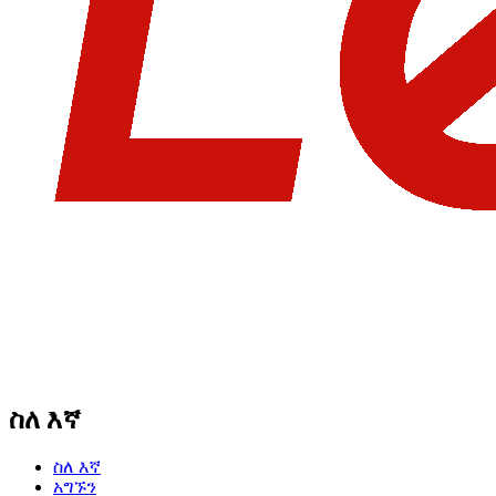
ስለ እኛ
ስለ እኛ
አግኙን