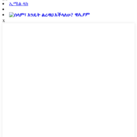
ኢሜል ላክ
ዊሊያም
x