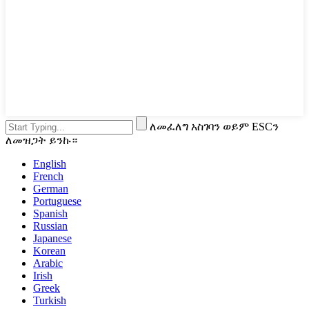
ለመፈለግ አስገባን ወይም ESCን
ለመዝጋት ይንኩ።
English
French
German
Portuguese
Spanish
Russian
Japanese
Korean
Arabic
Irish
Greek
Turkish